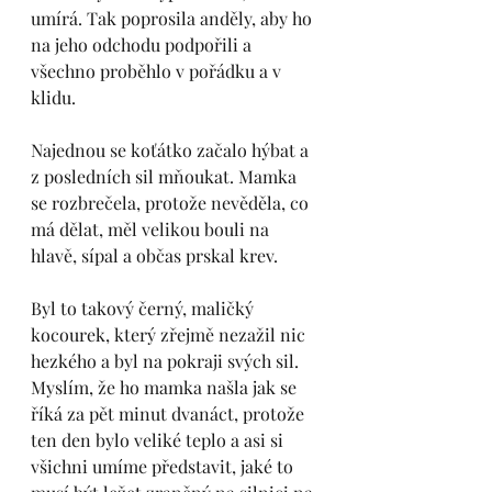
umírá. Tak poprosila anděly, aby ho 
na jeho odchodu podpořili a 
všechno proběhlo v pořádku a v 
klidu. 
Najednou se koťátko začalo hýbat a 
z posledních sil mňoukat. Mamka 
se rozbrečela, protože nevěděla, co 
má dělat, měl velikou bouli na 
hlavě, sípal a občas prskal krev.
Byl to takový černý, maličký 
kocourek, který zřejmě nezažil nic 
hezkého a byl na pokraji svých sil. 
Myslím, že ho mamka našla jak se 
říká za pět minut dvanáct, protože 
ten den bylo veliké teplo a asi si 
všichni umíme představit, jaké to 