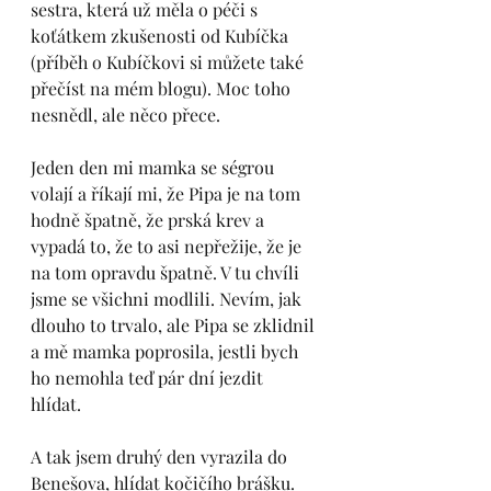
sestra, která už měla o péči s 
koťátkem zkušenosti od Kubíčka 
(příběh o Kubíčkovi si můžete také 
přečíst na mém blogu). Moc toho 
nesnědl, ale něco přece. 
Jeden den mi mamka se ségrou 
volají a říkají mi, že Pipa je na tom 
hodně špatně, že prská krev a 
vypadá to, že to asi nepřežije, že je 
na tom opravdu špatně. V tu chvíli 
jsme se všichni modlili. Nevím, jak 
dlouho to trvalo, ale Pipa se zklidnil 
a mě mamka poprosila, jestli bych 
ho nemohla teď pár dní jezdit 
hlídat. 
A tak jsem druhý den vyrazila do 
Benešova, hlídat kočičího brášku. 