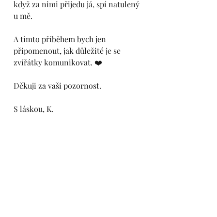
když za nimi přijedu já, spí natulený 
u mě. 
A tímto příběhem bych jen 
připomenout, jak důležité je se 
zvířátky komunikovat. ❤️
Děkuji za vaši pozornost. 
S láskou, K.