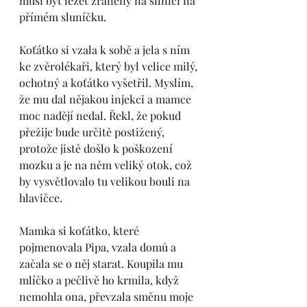
musí být ležet zraněný na silnici na 
přímém sluníčku. 
Koťátko si vzala k sobě a jela s ním 
ke zvěrolékaři, který byl velice milý, 
ochotný a koťátko vyšetřil. Myslím, 
že mu dal nějakou injekci a mamce 
moc nadějí nedal. Řekl, že pokud 
přežije bude určitě postižený, 
protože jistě došlo k poškození 
mozku a je na něm veliký otok, což 
by vysvětlovalo tu velikou bouli na 
hlavičce. 
Mamka si koťátko, které 
pojmenovala Pipa, vzala domů a 
začala se o něj starat. Koupila mu 
mlíčko a pečlivě ho krmila, když 
nemohla ona, převzala směnu moje 