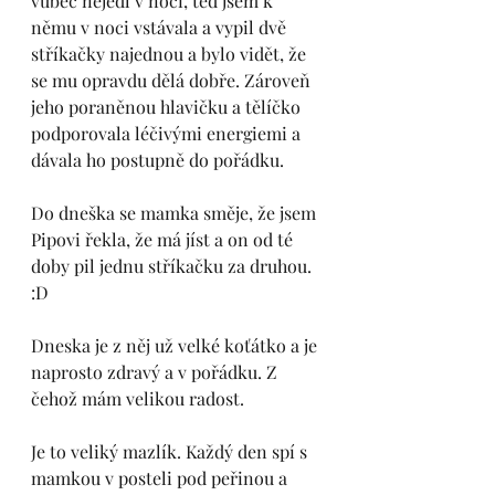
vůbec nejedl v noci, teď jsem k 
němu v noci vstávala a vypil dvě 
stříkačky najednou a bylo vidět, že 
se mu opravdu dělá dobře. Zároveň 
jeho poraněnou hlavičku a tělíčko 
podporovala léčivými energiemi a 
dávala ho postupně do pořádku. 
Do dneška se mamka směje, že jsem 
Pipovi řekla, že má jíst a on od té 
doby pil jednu stříkačku za druhou. 
:D
Dneska je z něj už velké koťátko a je 
naprosto zdravý a v pořádku. Z 
čehož mám velikou radost. 
Je to veliký mazlík. Každý den spí s 
mamkou v posteli pod peřinou a 