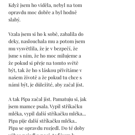
Když jsem ho viděla, nebyl na tom 
opravdu moc dobře a byl hodně 
slabý. 
Vzala jsem si ho k sobě, zabalila do 
deky, naslouchala mu a potom jsem 
mu vysvětlila, že je v bezpečí, že 
jsme s ním, že ho moc milujeme a 
že pokud si přeje na tomto světě 
být, tak že ho s láskou přivítáme v 
našem životě a že pokud tu chce s 
námi být, je důležité, aby začal jíst. 
A tak Pipa začal jíst. Pamatuju si, jak 
jsem mamce psala. Vypil stříkačku 
mléka, vypil další stříkačku mléka... 
Pipa pije další stříkačku mléka.. 
Pipa se opravdu rozjedl. Do té doby 