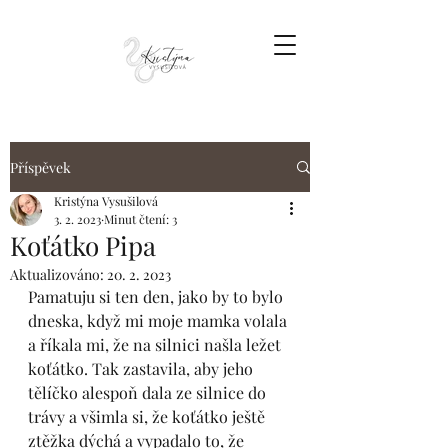
Příspěvek
Kristýna Vysušilová
3. 2. 2023
Minut čtení: 3
Koťátko Pipa
Aktualizováno:
20. 2. 2023
Pamatuju si ten den, jako by to bylo 
dneska, když mi moje mamka volala 
a říkala mi, že na silnici našla ležet 
koťátko. Tak zastavila, aby jeho 
tělíčko alespoň dala ze silnice do 
trávy a všimla si, že koťátko ještě 
ztěžka dýchá a vypadalo to, že 