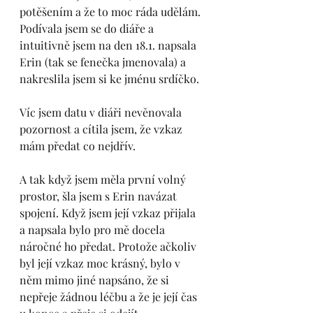
potěšením a že to moc ráda udělám. 
Podívala jsem se do diáře a 
intuitivně jsem na den 18.1. napsala 
Erin (tak se fenečka jmenovala) a 
nakreslila jsem si ke jménu srdíčko. 
Víc jsem datu v diáři nevěnovala 
pozornost a cítila jsem, že vzkaz 
mám předat co nejdřív. 
A tak když jsem měla první volný 
prostor, šla jsem s Erin navázat 
spojení. Když jsem její vzkaz přijala 
a napsala bylo pro mě docela 
náročné ho předat. Protože ačkoliv 
byl její vzkaz moc krásný, bylo v 
něm mimo jiné napsáno, že si 
nepřeje žádnou léčbu a že je její čas 