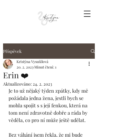
Příspěvek
Kristýna Vysušilová
20. 2. 2023
Minut čtení: 1
Erin ❤️
Aktualizováno:
24. 2. 2023
Je to už nějaký týden zpátky, kdy mě 
požádala jedna žena, jestli bych se 
mohla spojit s s její fenkou, která na 
tom není zdravotně dobře a ráda by 
věděla, co pro ní může ještě udělat. 
Bez váhání jsem řekla, že mi bude 