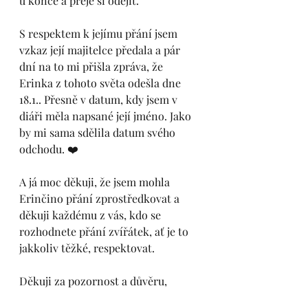
u konce a přeje si odejít. 
S respektem k jejímu přání jsem 
vzkaz její majitelce předala a pár 
dní na to mi přišla zpráva, že 
Erinka z tohoto světa odešla dne 
18.1.. Přesně v datum, kdy jsem v 
diáři měla napsané její jméno. Jako 
by mi sama sdělila datum svého 
odchodu. ❤️
A já moc děkuji, že jsem mohla 
Erinčino přání zprostředkovat a 
děkuji každému z vás, kdo se 
rozhodnete přání zvířátek, ať je to 
jakkoliv těžké, respektovat.
Děkuji za pozornost a důvěru,