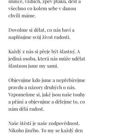
slunce, vzduch, zpěv ptáků, déšť a 
všechno co kolem sebe v danou 
chvíli máme. 
Dovolme si dělat, co nás baví a 
naplňujme svůj život radostí. 
Každý z nás si přeje být šťastný. A 
jediná osoba, která nás může udělat 
šťastnou jsme my sami. 
Objevujme kdo jsme a nepřebírejme 
pravdu a názory druhých o nás. 
Vzpomeňme si, jaké jsou naše touhy 
a přání a objevujme a dělejme to, co 
nám dělá radost. 
Naše štěstí je naše zodpovědnost. 
Nikoho jiného. To my se každý den 