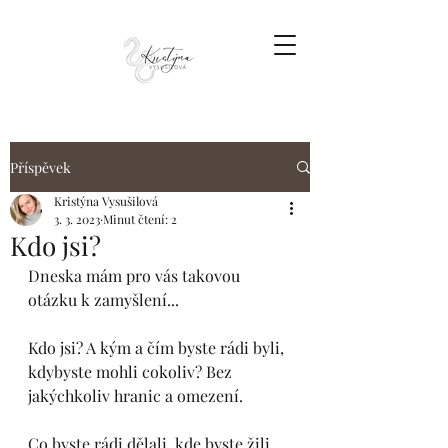
Příspěvek
Kristýna Vysušilová
3. 3. 2023
Minut čtení: 2
Kdo jsi?
Dneska mám pro vás takovou 
otázku k zamyšlení...
Kdo jsi? A kým a čím byste rádi byli, 
kdybyste mohli cokoliv? Bez 
jakýchkoliv hranic a omezení.
Co byste rádi dělali, kde byste žili, 