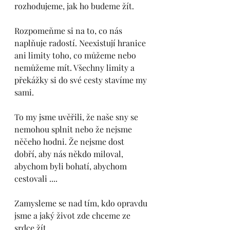
rozhodujeme, jak ho budeme žít. 
Rozpomeňme si na to, co nás 
naplňuje radostí. Neexistují hranice 
ani limity toho, co můžeme nebo 
nemůžeme mít. Všechny limity a 
překážky si do své cesty stavíme my 
sami. 
To my jsme uvěřili, že naše sny se 
nemohou splnit nebo že nejsme 
něčeho hodni. Že nejsme dost 
dobří, aby nás někdo miloval, 
abychom byli bohatí, abychom 
cestovali .... 
Zamysleme se nad tím, kdo opravdu 
jsme a jaký život zde chceme ze 
srdce žít. 