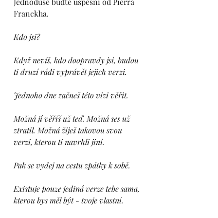
Jednoduše buďte úspěšní od Pierra 
Franckha.
Kdo jsi?
Když nevíš, kdo doopravdy jsi, budou 
ti druzí rádi vyprávět jejich verzi. 
Jednoho dne začneš této vizi věřit.
Možná jí věříš už teď. Možná ses už 
ztratil. Možná žiješ takovou svou 
verzi, kterou ti navrhli jiní. 
Pak se vydej na cestu zpátky k sobě.
Existuje pouze jediná verze tebe sama, 
kterou bys měl být - tvoje vlastní.